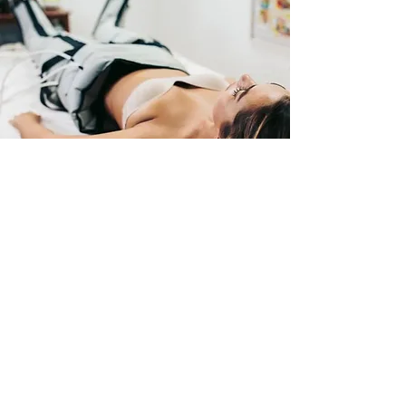
La pressothérapie est une
technologie de soin qui consiste à
appliquer une pression externe sur
le corps afin de favoriser la
circulation sanguine et lymphatique.
Elle peut être utilisée pour traiter