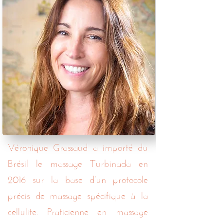
Véronique Grassaud a importé du
Brésil le massage Turbinada en
2016 sur la base d’un protocole
précis de massage spécifique à la
cellulite
. Praticienne en massage