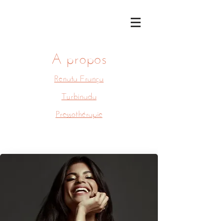
A propos
Renata França
Turbinada
Pressothérapie