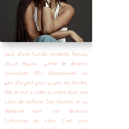
Issue d'une famille modeste, Renata
rêvait depuis petite de devenir
journaliste. Afin d'économiser un
peu d'argent pour payer ses études,
elle se mit à aider sa mère dans son
salon de coiffure. Son toucher et sa
dextérité sont vite devenus
l'attraction du salon. C'est ainsi
qu'une cliente lui offrit un emploi