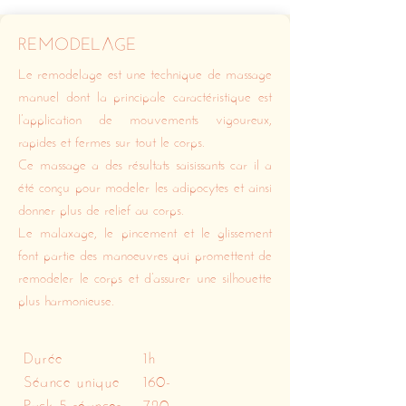
REMODELAGE
Le remodelage est une technique de massage
manuel dont la principale caractéristique est
l’application de mouvements vigoureux,
rapides et fermes sur tout le corps.
Ce massage a des résultats saisissants car il a
été conçu pour modeler les adipocytes et ainsi
donner plus de relief au corps.
Le malaxage, le pincement et le glissement
font partie des manoeuvres qui promettent de
remodeler le corps et d’assurer une silhouette
plus harmonieuse.
Durée
1h
Séance unique
160-
Pack 5 séances
720-