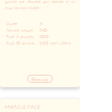
garantit une silhouette plus dessinée et un
corps très bien modelé.
Durée
1h
Séance unique
240-
Pack 5 séances
1080-
Pack 10 séances
2160- soit 1 offert
Réserver
MIRACLE FACE