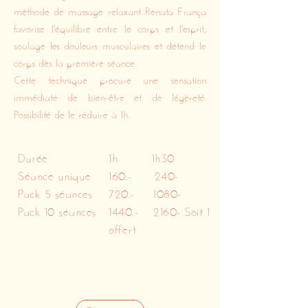
méthode de massage relaxant Renata França
favorise l'équilibre entre le corps et l'esprit,
soulage les douleurs musculaires et détend le
corps dès la première séance.
Cette technique procure une sensation
immédiate de bien-être et de légèreté.
Possibilité de le réduire à 1h.
Durée
1h 1h30
Séance unique
160.- 240-
Pack 5 séances
720.- 1080-
Pack 10 séances
1440.-
2160- Soit 1
offert