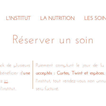
L'INSTITUT
LA NUTRITION
LES SOI
Réserver un soin
ack de plusieurs
Paiement comptant le jour de la
énéficier d'
une
acceptés : Cartes, Twint et espèces.
uez
ici
.
l'institut, tout rendez-vous non a
institut.
sera facturé.