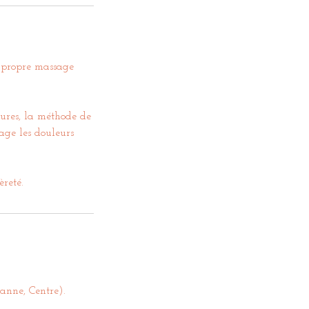
n propre massage
tures, la méthode de
lage les douleurs
èreté.
anne, Centre).