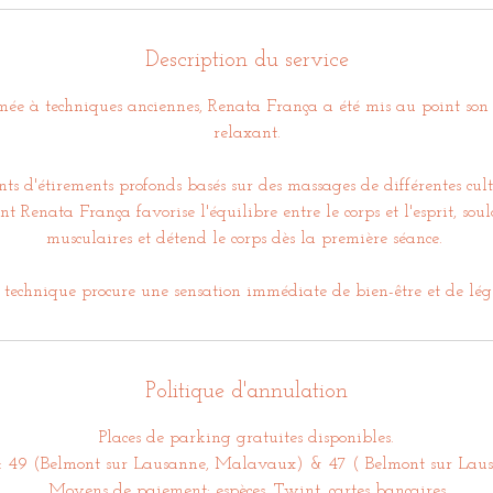
0
m
Description du service
i
n
rmée à techniques anciennes, Renata França a été mis au point so
relaxant.
 d'étirements profonds basés sur des massages de différentes cul
 Renata França favorise l'équilibre entre le corps et l'esprit, sou
musculaires et détend le corps dès la première séance.
 technique procure une sensation immédiate de bien-être et de lég
Politique d'annulation
Places de parking gratuites disponibles.
: 49 (Belmont sur Lausanne, Malavaux) & 47 ( Belmont sur Laus
Moyens de paiement: espèces, Twint, cartes bancaires