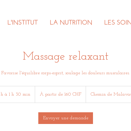
L'INSTITUT
LA NUTRITION
LES SOI
Massage relaxant
Favorise l'équilibre corps-esprit, soulage les douleurs musculaires.
À
partir
 h à 1 h 30 min
D
À partir de 160 CHF
Chemin de Malava
de
160
e
francs
suisses
1
à
Envoyer une demande
1
3